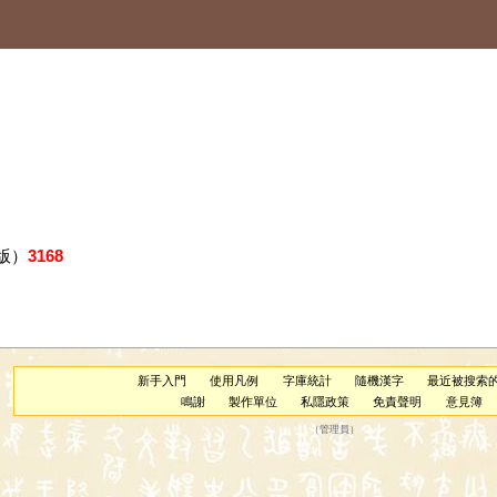
版）
3168
新手入門
使用凡例
字庫統計
隨機漢字
最近被搜索
鳴謝
製作單位
私隱政策
免責聲明
意見簿
（
管理員
）