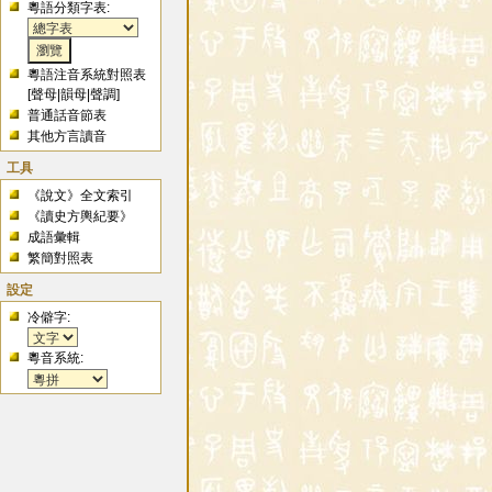
粵語分類字表:
粵語注音系統對照表
[
聲母
|
韻母
|
聲調
]
普通話音節表
其他方言讀音
工具
《說文》全文索引
《讀史方輿紀要》
成語彙輯
繁簡對照表
設定
冷僻字:
粵音系統: