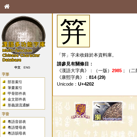
䈂
「䈂」字未收錄於本資料庫。
請參見有關條目：
中文
ENG
《漢語大字典》：（一版）
2985
；（二
字形
《康熙字典》：
814 (29)
部首索引
Unicode：
U+4202
筆畫索引
甲骨部件表
金文部件表
形義源流通解
字音
粵語音節表
粵語聲母表
粵語韻母表