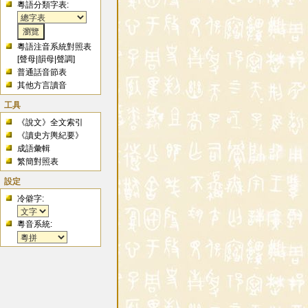
粵語分類字表:
粵語注音系統對照表
[
聲母
|
韻母
|
聲調
]
普通話音節表
其他方言讀音
工具
《說文》全文索引
《讀史方輿紀要》
成語彙輯
繁簡對照表
設定
冷僻字:
粵音系統: