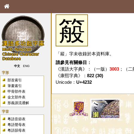
䈲
「䈲」字未收錄於本資料庫。
請參見有關條目：
中文
ENG
《漢語大字典》：（一版）
3003
；（二
字形
《康熙字典》：
822 (30)
部首索引
Unicode：
U+4232
筆畫索引
甲骨部件表
金文部件表
形義源流通解
字音
粵語音節表
粵語聲母表
粵語韻母表