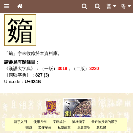
普
粵
䉋
「䉋」字未收錄於本資料庫。
請參見有關條目：
《漢語大字典》：（一版）
3019
；（二版）
3220
《康熙字典》：
827 (3)
Unicode：
U+424B
新手入門
使用凡例
字庫統計
隨機漢字
最近被搜索的漢字
鳴謝
製作單位
私隱政策
免責聲明
意見簿