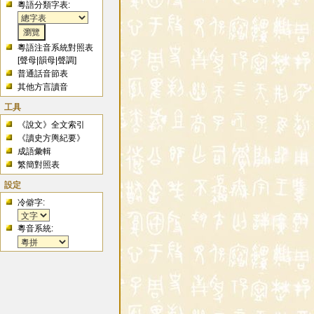
粵語分類字表:
粵語注音系統對照表
[
聲母
|
韻母
|
聲調
]
普通話音節表
其他方言讀音
工具
《說文》全文索引
《讀史方輿紀要》
成語彙輯
繁簡對照表
設定
冷僻字:
粵音系統: