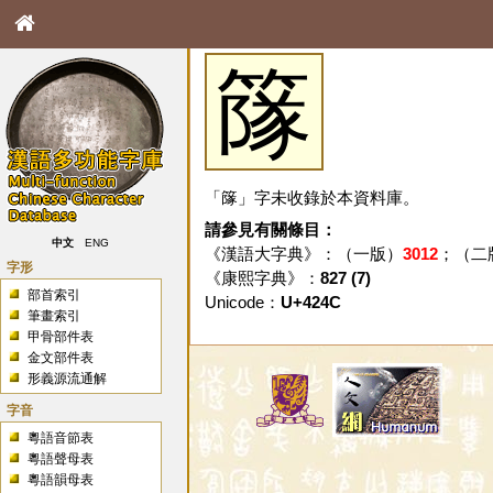
䉌
「䉌」字未收錄於本資料庫。
請參見有關條目：
中文
ENG
《漢語大字典》：（一版）
3012
；（二
字形
《康熙字典》：
827 (7)
部首索引
Unicode：
U+424C
筆畫索引
甲骨部件表
金文部件表
形義源流通解
字音
粵語音節表
粵語聲母表
粵語韻母表