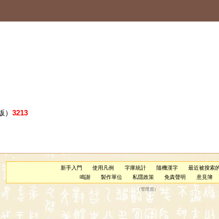
版）
3213
新手入門
使用凡例
字庫統計
隨機漢字
最近被搜索
鳴謝
製作單位
私隱政策
免責聲明
意見簿
（
管理員
）