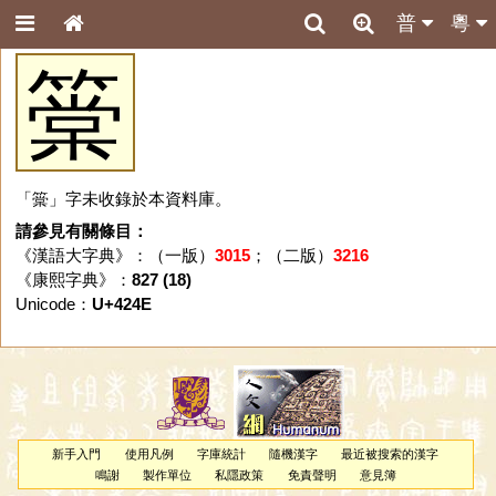
普
粵
䉎
「䉎」字未收錄於本資料庫。
請參見有關條目：
《漢語大字典》：（一版）
3015
；（二版）
3216
《康熙字典》：
827 (18)
Unicode：
U+424E
新手入門
使用凡例
字庫統計
隨機漢字
最近被搜索的漢字
鳴謝
製作單位
私隱政策
免責聲明
意見簿