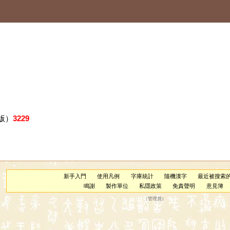
版）
3229
新手入門
使用凡例
字庫統計
隨機漢字
最近被搜索
鳴謝
製作單位
私隱政策
免責聲明
意見簿
（
管理員
）