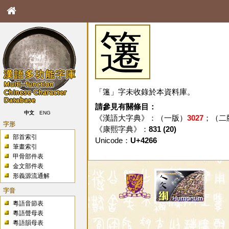
䉦
「䉦」字未收錄於本資料庫。
請參見有關條目：
中文
ENG
《漢語大字典》：（一版）
3027
；（二
字形
《康熙字典》：
831 (20)
部首索引
Unicode：
U+4266
筆畫索引
甲骨部件表
金文部件表
形義源流通解
字音
粵語音節表
粵語聲母表
粵語韻母表