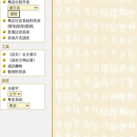
粵語分類字表:
粵語注音系統對照表
[
聲母
|
韻母
|
聲調
]
普通話音節表
其他方言讀音
工具
《說文》全文索引
《讀史方輿紀要》
成語彙輯
繁簡對照表
設定
冷僻字:
粵音系統: