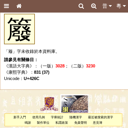
普
粵
䉬
「䉬」字未收錄於本資料庫。
請參見有關條目：
《漢語大字典》：（一版）
3028
；（二版）
3230
《康熙字典》：
831 (37)
Unicode：
U+426C
新手入門
使用凡例
字庫統計
隨機漢字
最近被搜索的漢字
鳴謝
製作單位
私隱政策
免責聲明
意見簿