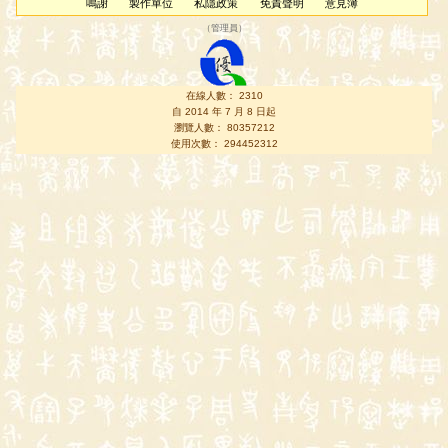
鳴謝
製作單位
私隱政策
免責聲明
意見簿
（
管理員
）
在線人數： 2310
自 2014 年 7 月 8 日起
瀏覽人數： 80357212
使用次數： 294452312