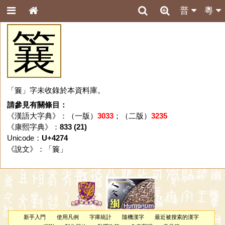
普
粵
䉴
「䉴」字未收錄於本資料庫。
請參見有關條目：
《漢語大字典》：（一版）
3033
；（二版）
3235
《康熙字典》：
833 (21)
Unicode：
U+4274
《說文》：「
䉴
」
新手入門
使用凡例
字庫統計
隨機漢字
最近被搜索的漢字