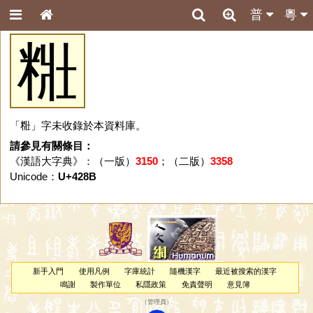
普
粵
䊋
「䊋」字未收錄於本資料庫。
請參見有關條目：
《漢語大字典》：（一版）
3150
；（二版）
3358
Unicode：
U+428B
新手入門
使用凡例
字庫統計
隨機漢字
最近被搜索的漢字
鳴謝
製作單位
私隱政策
免責聲明
意見簿
（
管理員
）