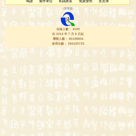
鳴謝
製作單位
私隱政策
免責聲明
意見簿
（
管理員
）
在線人數： 3160
自 2014 年 7 月 8 日起
瀏覽人數： 80199804
使用次數： 294165725