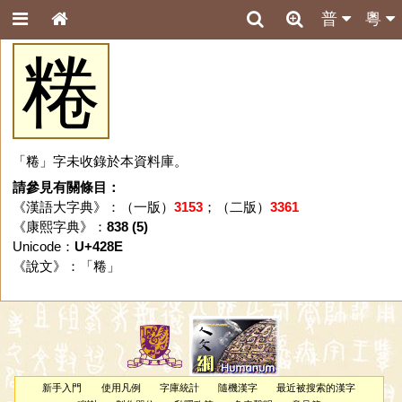
普
粵
䊎
「䊎」字未收錄於本資料庫。
請參見有關條目：
《漢語大字典》：（一版）
3153
；（二版）
3361
《康熙字典》：
838 (5)
Unicode：
U+428E
《說文》：「
䊎
」
新手入門
使用凡例
字庫統計
隨機漢字
最近被搜索的漢字