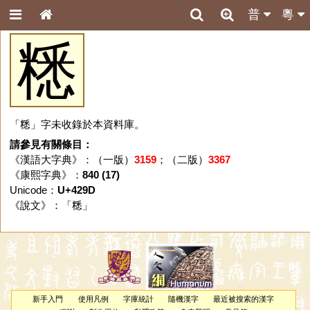
普
粵
䊝
「䊝」字未收錄於本資料庫。
請參見有關條目：
《漢語大字典》：（一版）
3159
；（二版）
3367
《康熙字典》：
840 (17)
Unicode：
U+429D
《說文》：「
䊝
」
新手入門
使用凡例
字庫統計
隨機漢字
最近被搜索的漢字