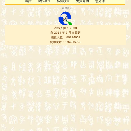
鳴謝
製作單位
私隱政策
免責聲明
意見簿
（
管理員
）
在線人數： 2358
自 2014 年 7 月 8 日起
瀏覽人數： 80224959
使用次數： 294215728