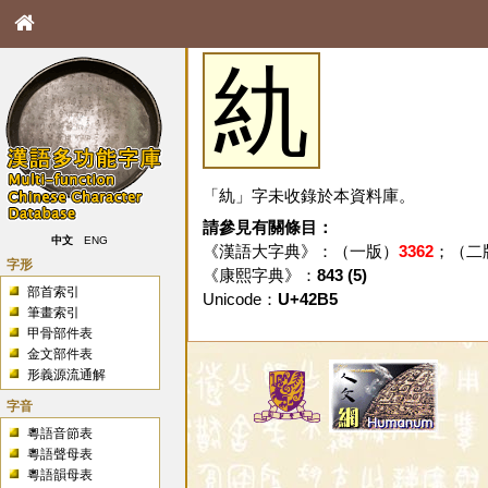
䊵
「䊵」字未收錄於本資料庫。
請參見有關條目：
中文
ENG
《漢語大字典》：（一版）
3362
；（二
字形
《康熙字典》：
843 (5)
部首索引
Unicode：
U+42B5
筆畫索引
甲骨部件表
金文部件表
形義源流通解
字音
粵語音節表
粵語聲母表
粵語韻母表