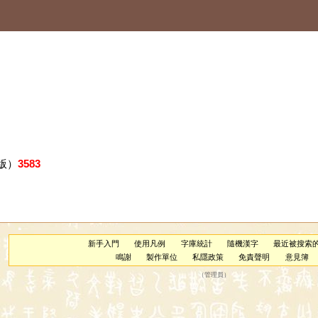
版）
3583
新手入門
使用凡例
字庫統計
隨機漢字
最近被搜索
鳴謝
製作單位
私隱政策
免責聲明
意見簿
（
管理員
）