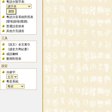
粵語分類字表:
粵語注音系統對照表
[
聲母
|
韻母
|
聲調
]
普通話音節表
其他方言讀音
工具
《說文》全文索引
《讀史方輿紀要》
成語彙輯
繁簡對照表
設定
冷僻字:
粵音系統: