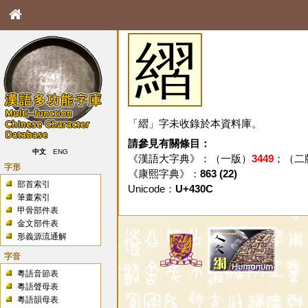
䌌
「䌌」字未收錄於本資料庫。
請參見有關條目：
中文
ENG
《漢語大字典》：（一版）
3449
；（二
字形
《康熙字典》：
863 (22)
部首索引
Unicode：
U+430C
筆畫索引
甲骨部件表
金文部件表
形義源流通解
字音
粵語音節表
粵語聲母表
粵語韻母表