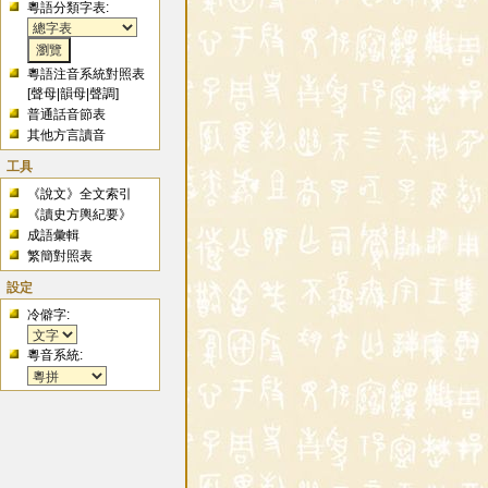
粵語分類字表:
粵語注音系統對照表
[
聲母
|
韻母
|
聲調
]
普通話音節表
其他方言讀音
工具
《說文》全文索引
《讀史方輿紀要》
成語彙輯
繁簡對照表
設定
冷僻字:
粵音系統: