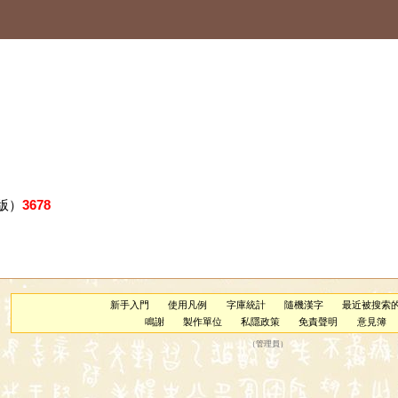
版）
3678
新手入門
使用凡例
字庫統計
隨機漢字
最近被搜索
鳴謝
製作單位
私隱政策
免責聲明
意見簿
（
管理員
）