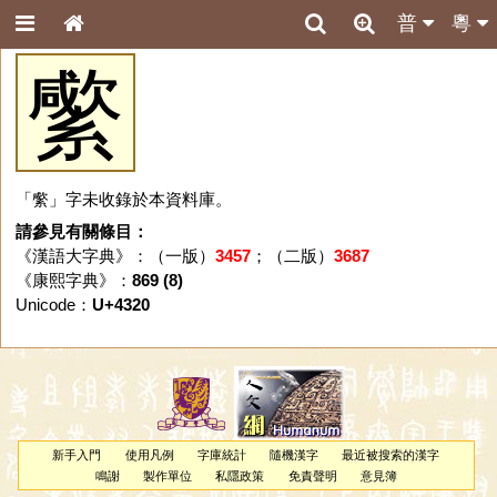
普
粵
䌠
「䌠」字未收錄於本資料庫。
請參見有關條目：
《漢語大字典》：（一版）
3457
；（二版）
3687
《康熙字典》：
869 (8)
Unicode：
U+4320
新手入門
使用凡例
字庫統計
隨機漢字
最近被搜索的漢字
鳴謝
製作單位
私隱政策
免責聲明
意見簿