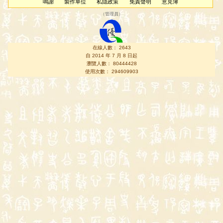
鳴謝
製作單位
私隱政策
免責聲明
意見簿
（
管理員
）
在線人數： 2643
自 2014 年 7 月 8 日起
瀏覽人數： 80444428
使用次數： 294609903