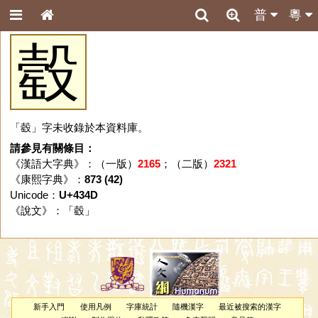
普
粵
䍍
「䍍」字未收錄於本資料庫。
請參見有關條目：
《漢語大字典》：（一版）
2165
；（二版）
2321
《康熙字典》：
873 (42)
Unicode：
U+434D
《說文》：「
䍍
」
新手入門
使用凡例
字庫統計
隨機漢字
最近被搜索的漢字