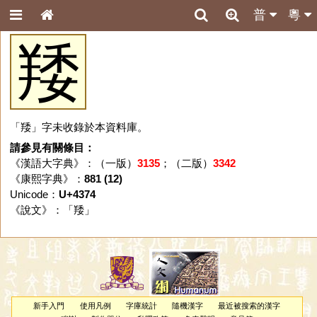
普
粵
䍴
「䍴」字未收錄於本資料庫。
請參見有關條目：
《漢語大字典》：（一版）
3135
；（二版）
3342
《康熙字典》：
881 (12)
Unicode：
U+4374
《說文》：「
䍴
」
新手入門
使用凡例
字庫統計
隨機漢字
最近被搜索的漢字