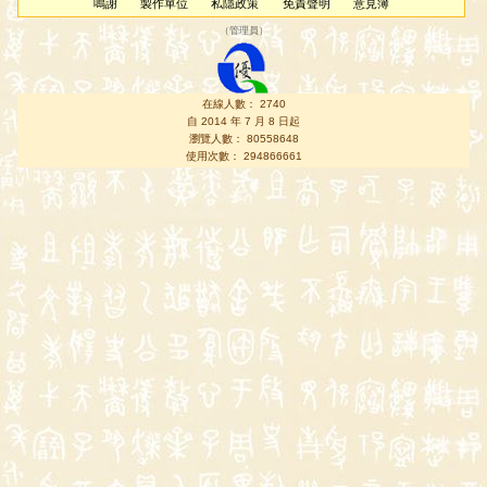
鳴謝
製作單位
私隱政策
免責聲明
意見簿
（
管理員
）
在線人數： 2740
自 2014 年 7 月 8 日起
瀏覽人數： 80558648
使用次數： 294866661