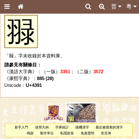
普
粵
䎑
「䎑」字未收錄於本資料庫。
請參見有關條目：
《漢語大字典》：（一版）
3351
；（二版）
3572
《康熙字典》：
885 (28)
Unicode：
U+4391
新手入門
使用凡例
字庫統計
隨機漢字
最近被搜索的漢字
鳴謝
製作單位
私隱政策
免責聲明
意見簿