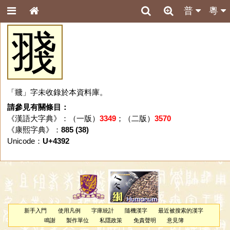
普
粵
䎒
「䎒」字未收錄於本資料庫。
請參見有關條目：
《漢語大字典》：（一版）
3349
；（二版）
3570
《康熙字典》：
885 (38)
Unicode：
U+4392
新手入門
使用凡例
字庫統計
隨機漢字
最近被搜索的漢字
鳴謝
製作單位
私隱政策
免責聲明
意見簿