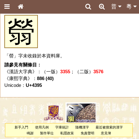
普
粵
䎕
「䎕」字未收錄於本資料庫。
請參見有關條目：
《漢語大字典》：（一版）
3355
；（二版）
3576
《康熙字典》：
886 (40)
Unicode：
U+4395
新手入門
使用凡例
字庫統計
隨機漢字
最近被搜索的漢字
鳴謝
製作單位
私隱政策
免責聲明
意見簿