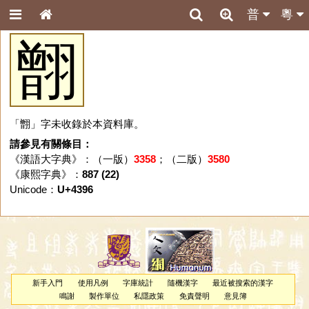
普
粵
䎖
「䎖」字未收錄於本資料庫。
請參見有關條目：
《漢語大字典》：（一版）
3358
；（二版）
3580
《康熙字典》：
887 (22)
Unicode：
U+4396
新手入門
使用凡例
字庫統計
隨機漢字
最近被搜索的漢字
鳴謝
製作單位
私隱政策
免責聲明
意見簿