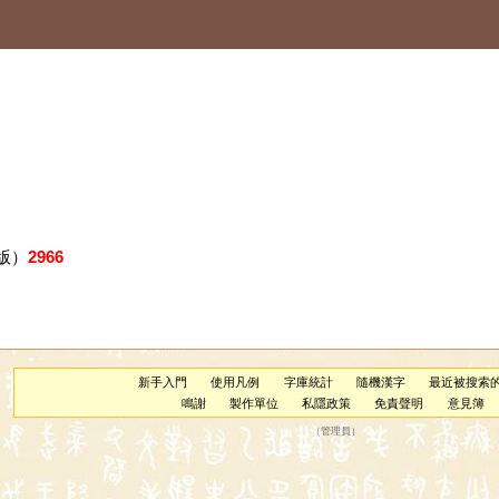
版）
2966
新手入門
使用凡例
字庫統計
隨機漢字
最近被搜索
鳴謝
製作單位
私隱政策
免責聲明
意見簿
（
管理員
）