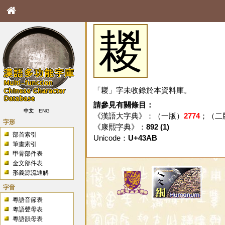
䎫
「䎫」字未收錄於本資料庫。
請參見有關條目：
中文
ENG
《漢語大字典》：（一版）
2774
；（二
字形
《康熙字典》：
892 (1)
部首索引
Unicode：
U+43AB
筆畫索引
甲骨部件表
金文部件表
形義源流通解
字音
粵語音節表
粵語聲母表
粵語韻母表