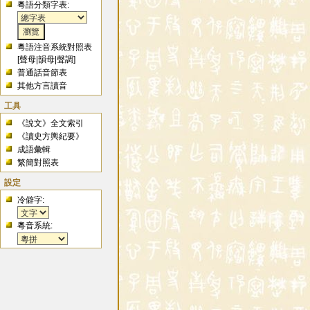
粵語分類字表:
粵語注音系統對照表
[
聲母
|
韻母
|
聲調
]
普通話音節表
其他方言讀音
工具
《說文》全文索引
《讀史方輿紀要》
成語彙輯
繁簡對照表
設定
冷僻字:
粵音系統: