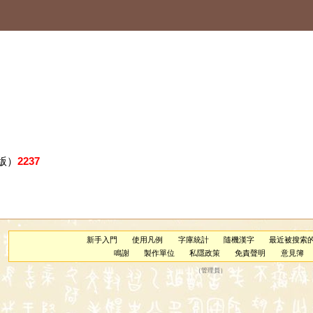
版）
2237
新手入門
使用凡例
字庫統計
隨機漢字
最近被搜索
鳴謝
製作單位
私隱政策
免責聲明
意見簿
（
管理員
）