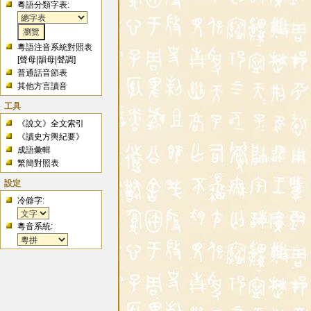
粵語分類字表:
粵語注音系統對照表
[
聲母
|
韻母
|
聲調
]
普通話音節表
其他方言讀音
工具
《說文》全文索引
《讀史方輿紀要》
成語彙輯
繁簡對照表
設定
冷僻字:
粵音系統: