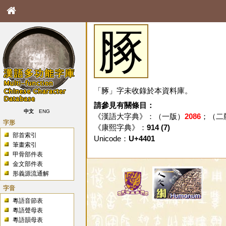
䐁
「䐁」字未收錄於本資料庫。
請參見有關條目：
中文
ENG
《漢語大字典》：（一版）
2086
；（二
字形
《康熙字典》：
914 (7)
部首索引
Unicode：
U+4401
筆畫索引
甲骨部件表
金文部件表
形義源流通解
字音
粵語音節表
粵語聲母表
粵語韻母表