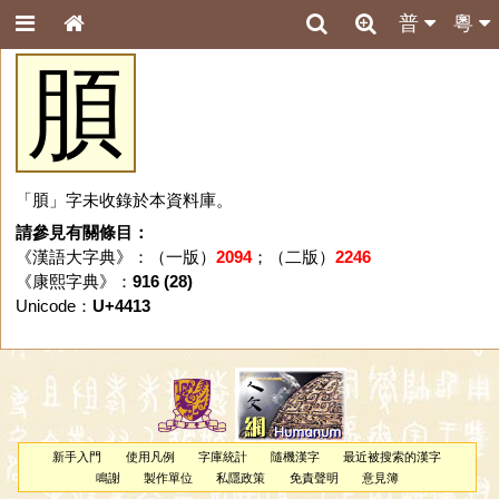
普
粵
䐓
「䐓」字未收錄於本資料庫。
請參見有關條目：
《漢語大字典》：（一版）
2094
；（二版）
2246
《康熙字典》：
916 (28)
Unicode：
U+4413
新手入門
使用凡例
字庫統計
隨機漢字
最近被搜索的漢字
鳴謝
製作單位
私隱政策
免責聲明
意見簿