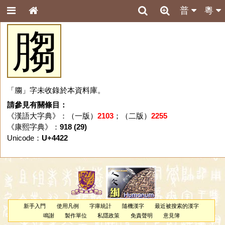
普
粵
䐢
「䐢」字未收錄於本資料庫。
請參見有關條目：
《漢語大字典》：（一版）
2103
；（二版）
2255
《康熙字典》：
918 (29)
Unicode：
U+4422
新手入門
使用凡例
字庫統計
隨機漢字
最近被搜索的漢字
鳴謝
製作單位
私隱政策
免責聲明
意見簿