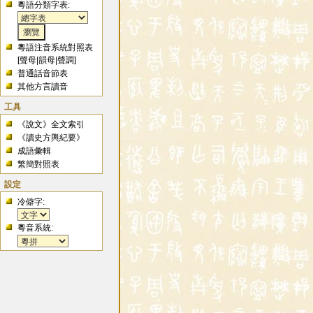
粵語分類字表:
粵語注音系統對照表
[
聲母
|
韻母
|
聲調
]
普通話音節表
其他方言讀音
工具
《說文》全文索引
《讀史方輿紀要》
成語彙輯
繁簡對照表
設定
冷僻字:
粵音系統: