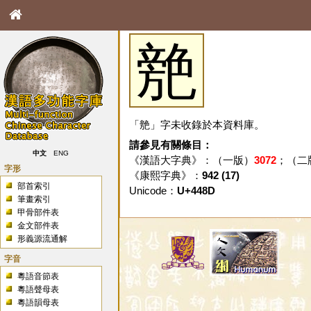
䒍
「䒍」字未收錄於本資料庫。
請參見有關條目：
中文
ENG
《漢語大字典》：（一版）
3072
；（二
字形
《康熙字典》：
942 (17)
部首索引
Unicode：
U+448D
筆畫索引
甲骨部件表
金文部件表
形義源流通解
字音
粵語音節表
粵語聲母表
粵語韻母表