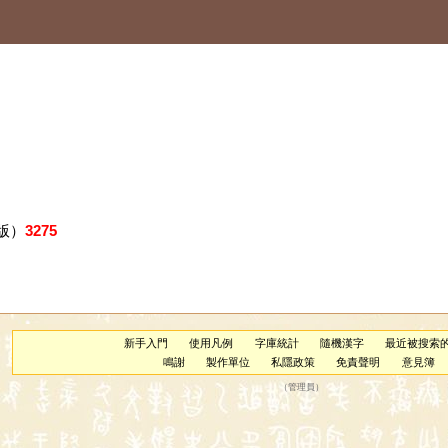
版）
3275
新手入門
使用凡例
字庫統計
隨機漢字
最近被搜索
鳴謝
製作單位
私隱政策
免責聲明
意見簿
（
管理員
）