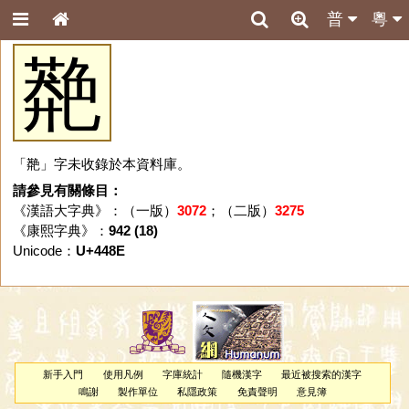
普
粵
䒎
「䒎」字未收錄於本資料庫。
請參見有關條目：
《漢語大字典》：（一版）
3072
；（二版）
3275
《康熙字典》：
942 (18)
Unicode：
U+448E
新手入門
使用凡例
字庫統計
隨機漢字
最近被搜索的漢字
鳴謝
製作單位
私隱政策
免責聲明
意見簿