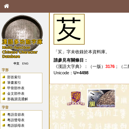
䒘
「䒘」字未收錄於本資料庫。
請參見有關條目：
中文
ENG
《漢語大字典》：（一版）
3176
；（二
字形
Unicode：
U+4498
部首索引
筆畫索引
甲骨部件表
金文部件表
形義源流通解
字音
粵語音節表
粵語聲母表
粵語韻母表