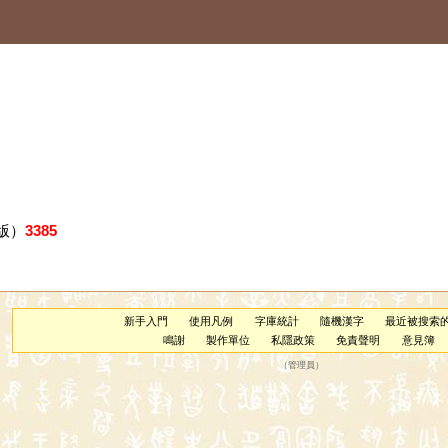
版）
3385
新手入門
使用凡例
字庫統計
隨機漢字
最近被搜索
鳴謝
製作單位
私隱政策
免責聲明
意見簿
（
管理員
）