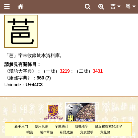
普
粵
䓃
「䓃」字未收錄於本資料庫。
請參見有關條目：
《漢語大字典》：（一版）
3219
；（二版）
3431
《康熙字典》：
960 (7)
Unicode：
U+44C3
新手入門
使用凡例
字庫統計
隨機漢字
最近被搜索的漢字
鳴謝
製作單位
私隱政策
免責聲明
意見簿