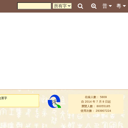
普
粵
在線人數： 5809
的漢字
自 2014 年 7 月 8 日起
瀏覽人數： 80055185
使用次數： 293907224