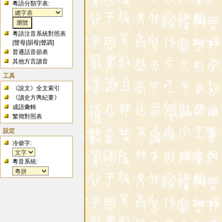
粵語分類字表:
粵語注音系統對照表
[
聲母
|
韻母
|
聲調
]
普通話音節表
其他方言讀音
工具
《說文》全文索引
《讀史方輿紀要》
成語彙輯
繁簡對照表
設定
冷僻字:
粵音系統: