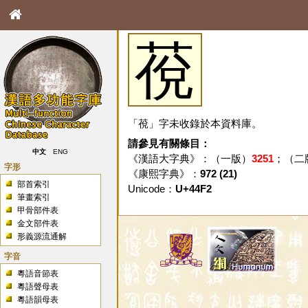
䓲
「䓲」字未收錄於本資料庫。
請參見有關條目：
中文
ENG
《漢語大字典》：（一版）
3251
；（二
字形
《康熙字典》：
972 (21)
部首索引
Unicode：
U+44F2
筆畫索引
甲骨部件表
金文部件表
形義源流通解
字音
粵語音節表
粵語聲母表
粵語韻母表