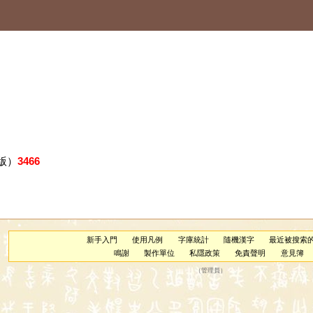
版）
3466
新手入門
使用凡例
字庫統計
隨機漢字
最近被搜索
鳴謝
製作單位
私隱政策
免責聲明
意見簿
（
管理員
）