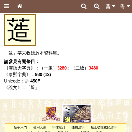
普
粵
䔏
「䔏」字未收錄於本資料庫。
請參見有關條目：
《漢語大字典》：（一版）
3280
；（二版）
3480
《康熙字典》：
980 (12)
Unicode：
U+450F
《說文》：「
䔏
」
新手入門
使用凡例
字庫統計
隨機漢字
最近被搜索的漢字