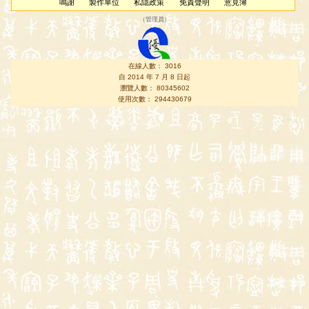
鳴謝
製作單位
私隱政策
免責聲明
意見簿
（
管理員
）
在線人數： 3016
自 2014 年 7 月 8 日起
瀏覽人數： 80345602
使用次數： 294430679