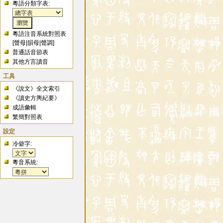
粵語分類字表:
粵語注音系統對照表
[
聲母
|
韻母
|
聲調
]
普通話音節表
其他方言讀音
工具
《說文》全文索引
《讀史方輿紀要》
成語彙輯
繁簡對照表
設定
冷僻字:
粵音系統: