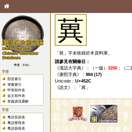
䔬
「䔬」字未收錄於本資料庫。
請參見有關條目：
中文
ENG
《漢語大字典》：（一版）
3290
；（二
字形
《康熙字典》：
984 (17)
部首索引
Unicode：
U+452C
筆畫索引
《說文》：「
䔬
」
甲骨部件表
金文部件表
形義源流通解
字音
粵語音節表
粵語聲母表
粵語韻母表