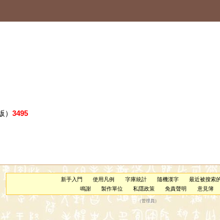
版）
3495
新手入門
使用凡例
字庫統計
隨機漢字
最近被搜索
鳴謝
製作單位
私隱政策
免責聲明
意見簿
（
管理員
）