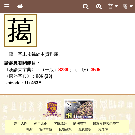
普
粵
䔾
「䔾」字未收錄於本資料庫。
請參見有關條目：
《漢語大字典》：（一版）
3288
；（二版）
3505
《康熙字典》：
986 (23)
Unicode：
U+453E
新手入門
使用凡例
字庫統計
隨機漢字
最近被搜索的漢字
鳴謝
製作單位
私隱政策
免責聲明
意見簿