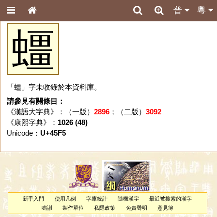
普
粵
䗵
「䗵」字未收錄於本資料庫。
請參見有關條目：
《漢語大字典》：（一版）
2896
；（二版）
3092
《康熙字典》：
1026 (48)
Unicode：
U+45F5
新手入門
使用凡例
字庫統計
隨機漢字
最近被搜索的漢字
鳴謝
製作單位
私隱政策
免責聲明
意見簿