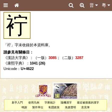
普
粵
䘢
「䘢」字未收錄於本資料庫。
請參見有關條目：
《漢語大字典》：（一版）
3085
；（二版）
3287
《康熙字典》：
1041 (26)
Unicode：
U+4622
新手入門
使用凡例
字庫統計
隨機漢字
最近被搜索的漢字
鳴謝
製作單位
私隱政策
免責聲明
意見簿