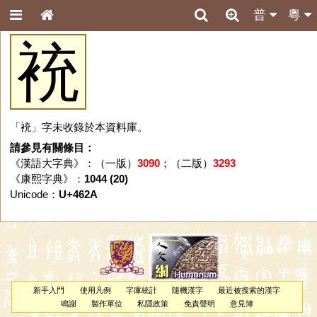
普
粵
䘪
「䘪」字未收錄於本資料庫。
請參見有關條目：
《漢語大字典》：（一版）
3090
；（二版）
3293
《康熙字典》：
1044 (20)
Unicode：
U+462A
新手入門
使用凡例
字庫統計
隨機漢字
最近被搜索的漢字
鳴謝
製作單位
私隱政策
免責聲明
意見簿