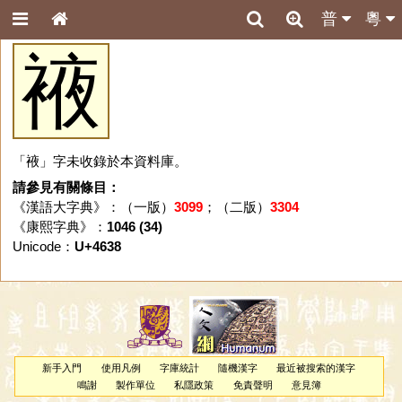
普
粵
䘸
「䘸」字未收錄於本資料庫。
請參見有關條目：
《漢語大字典》：（一版）
3099
；（二版）
3304
《康熙字典》：
1046 (34)
Unicode：
U+4638
新手入門
使用凡例
字庫統計
隨機漢字
最近被搜索的漢字
鳴謝
製作單位
私隱政策
免責聲明
意見簿