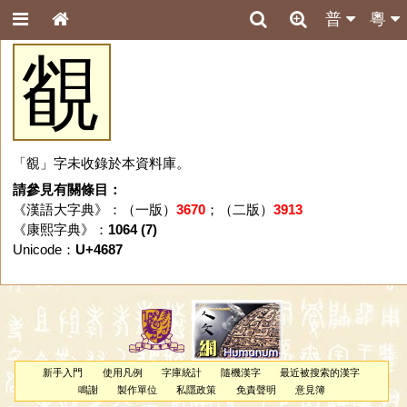
普
粵
䚇
「䚇」字未收錄於本資料庫。
請參見有關條目：
《漢語大字典》：（一版）
3670
；（二版）
3913
《康熙字典》：
1064 (7)
Unicode：
U+4687
新手入門
使用凡例
字庫統計
隨機漢字
最近被搜索的漢字
鳴謝
製作單位
私隱政策
免責聲明
意見簿