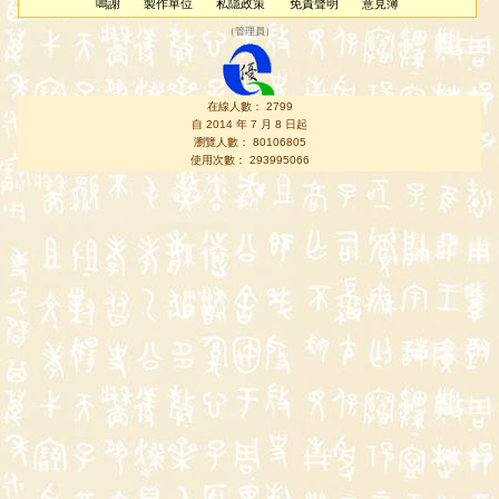
鳴謝
製作單位
私隱政策
免責聲明
意見簿
（
管理員
）
在線人數： 2799
自 2014 年 7 月 8 日起
瀏覽人數： 80106805
使用次數： 293995066