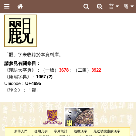
普
粵
䚕
「䚕」字未收錄於本資料庫。
請參見有關條目：
《漢語大字典》：（一版）
3678
；（二版）
3922
《康熙字典》：
1067 (2)
Unicode：
U+4695
《說文》：「
䚕
」
新手入門
使用凡例
字庫統計
隨機漢字
最近被搜索的漢字