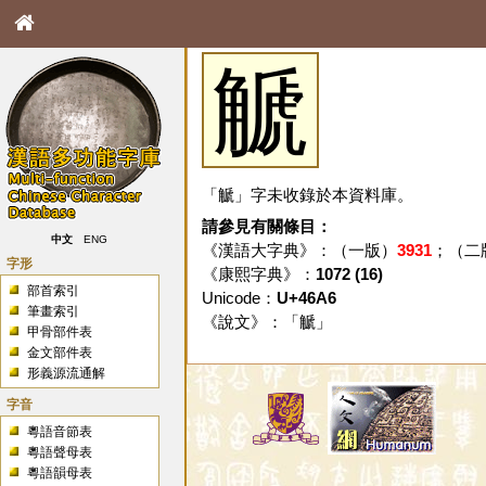
䚦
「䚦」字未收錄於本資料庫。
請參見有關條目：
中文
ENG
《漢語大字典》：（一版）
3931
；（二
字形
《康熙字典》：
1072 (16)
部首索引
Unicode：
U+46A6
筆畫索引
《說文》：「
䚦
」
甲骨部件表
金文部件表
形義源流通解
字音
粵語音節表
粵語聲母表
粵語韻母表