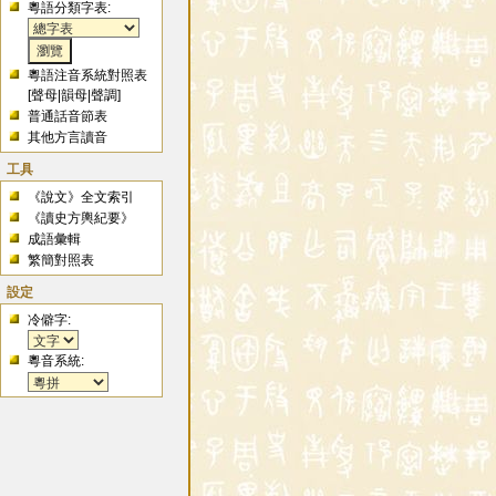
粵語分類字表:
粵語注音系統對照表
[
聲母
|
韻母
|
聲調
]
普通話音節表
其他方言讀音
工具
《說文》全文索引
《讀史方輿紀要》
成語彙輯
繁簡對照表
設定
冷僻字:
粵音系統: