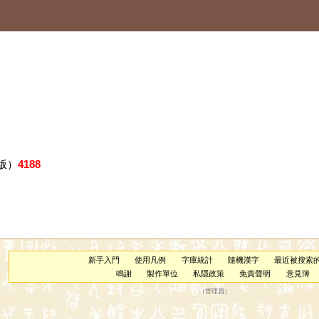
版）
4188
新手入門
使用凡例
字庫統計
隨機漢字
最近被搜索
鳴謝
製作單位
私隱政策
免責聲明
意見簿
（
管理員
）