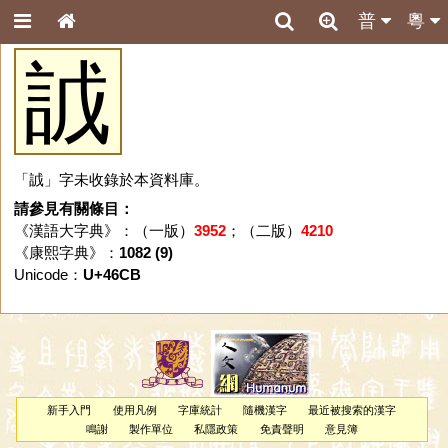
普
粵
䛋
「䛋」字未收錄於本資料庫。
請參見有關條目：
《漢語大字典》：（一版）
3952
；（二版）
4210
《康熙字典》：
1082 (9)
Unicode：
U+46CB
新手入門
使用凡例
字庫統計
隨機漢字
最近被搜索的漢字
鳴謝
製作單位
私隱政策
免責聲明
意見簿