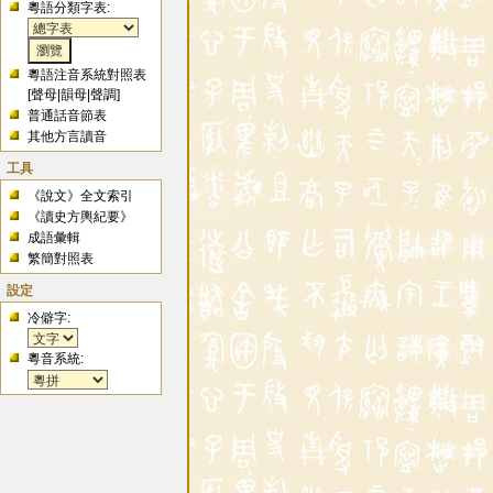
粵語分類字表:
粵語注音系統對照表
[
聲母
|
韻母
|
聲調
]
普通話音節表
其他方言讀音
工具
《說文》全文索引
《讀史方輿紀要》
成語彙輯
繁簡對照表
設定
冷僻字:
粵音系統: