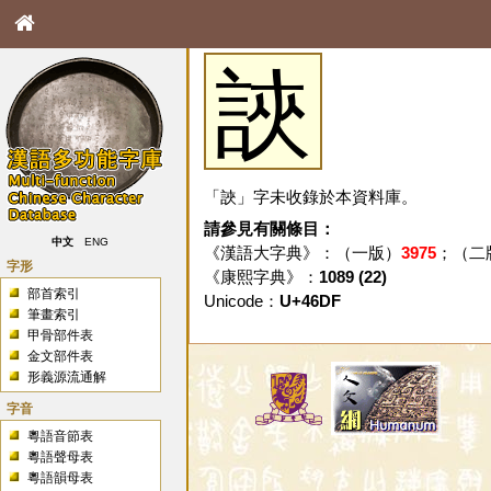
䛟
「䛟」字未收錄於本資料庫。
請參見有關條目：
中文
ENG
《漢語大字典》：（一版）
3975
；（二
字形
《康熙字典》：
1089 (22)
部首索引
Unicode：
U+46DF
筆畫索引
甲骨部件表
金文部件表
形義源流通解
字音
粵語音節表
粵語聲母表
粵語韻母表