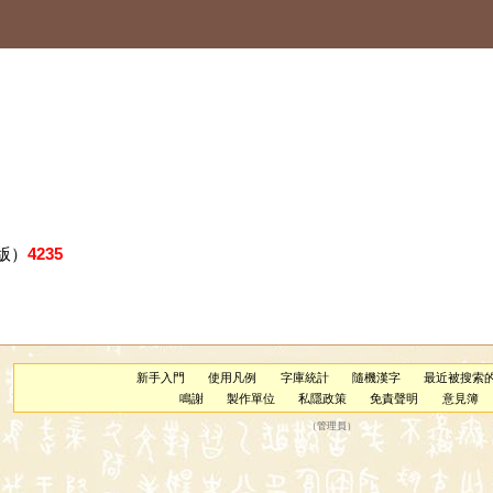
版）
4235
新手入門
使用凡例
字庫統計
隨機漢字
最近被搜索
鳴謝
製作單位
私隱政策
免責聲明
意見簿
（
管理員
）