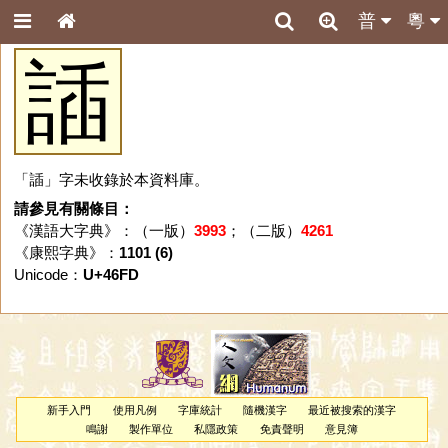
普
粵
䛽
「䛽」字未收錄於本資料庫。
請參見有關條目：
《漢語大字典》：（一版）
3993
；（二版）
4261
《康熙字典》：
1101 (6)
Unicode：
U+46FD
新手入門
使用凡例
字庫統計
隨機漢字
最近被搜索的漢字
鳴謝
製作單位
私隱政策
免責聲明
意見簿