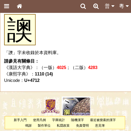
普
粵
䜒
「䜒」字未收錄於本資料庫。
請參見有關條目：
《漢語大字典》：（一版）
4025
；（二版）
4283
《康熙字典》：
1110 (14)
Unicode：
U+4712
新手入門
使用凡例
字庫統計
隨機漢字
最近被搜索的漢字
鳴謝
製作單位
私隱政策
免責聲明
意見簿