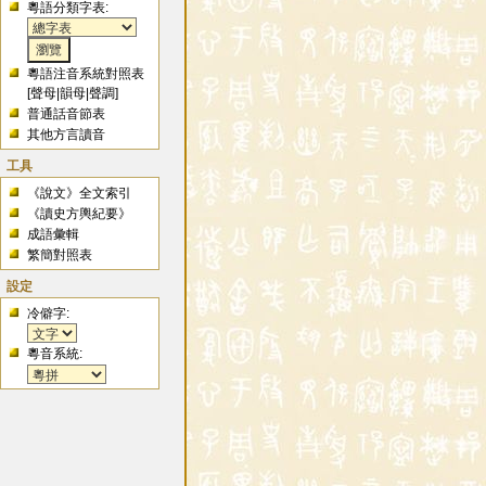
粵語分類字表:
粵語注音系統對照表
[
聲母
|
韻母
|
聲調
]
普通話音節表
其他方言讀音
工具
《說文》全文索引
《讀史方輿紀要》
成語彙輯
繁簡對照表
設定
冷僻字:
粵音系統: