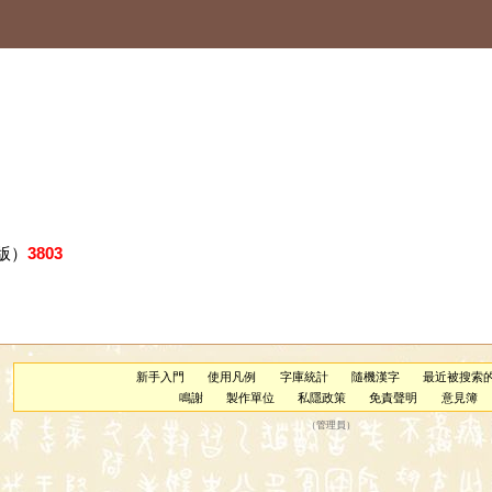
版）
3803
新手入門
使用凡例
字庫統計
隨機漢字
最近被搜索
鳴謝
製作單位
私隱政策
免責聲明
意見簿
（
管理員
）