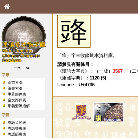
䜶
「䜶」字未收錄於本資料庫。
請參見有關條目：
中文
ENG
《漢語大字典》：（一版）
3567
；（二
字形
《康熙字典》：
1120 (5)
部首索引
Unicode：
U+4736
筆畫索引
甲骨部件表
金文部件表
形義源流通解
字音
粵語音節表
粵語聲母表
粵語韻母表