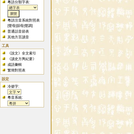
粵語分類字表:
粵語注音系統對照表
[
聲母
|
韻母
|
聲調
]
普通話音節表
其他方言讀音
工具
《說文》全文索引
《讀史方輿紀要》
成語彙輯
繁簡對照表
設定
冷僻字:
粵音系統: