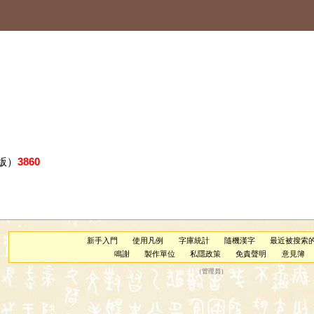
版）
3860
新手入門
使用凡例
字庫統計
隨機漢字
最近被搜索
鳴謝
製作單位
私隱政策
免責聲明
意見簿
（
管理員
）