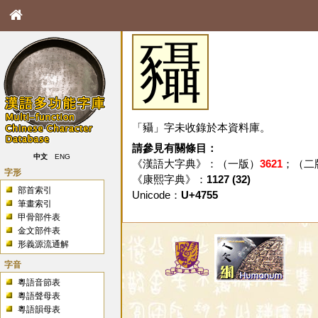
䝕
「䝕」字未收錄於本資料庫。
請參見有關條目：
中文
ENG
《漢語大字典》：（一版）
3621
；（二
字形
《康熙字典》：
1127 (32)
部首索引
Unicode：
U+4755
筆畫索引
甲骨部件表
金文部件表
形義源流通解
字音
粵語音節表
粵語聲母表
粵語韻母表