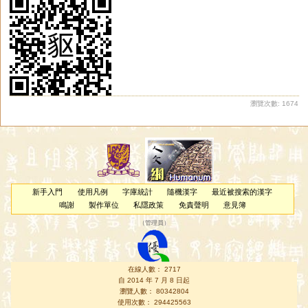
瀏覽次數: 1674
新手入門
使用凡例
字庫統計
隨機漢字
最近被搜索的漢字
鳴謝
製作單位
私隱政策
免責聲明
意見簿
（
管理員
）
在線人數： 2717
自 2014 年 7 月 8 日起
瀏覽人數： 80342804
使用次數： 294425563