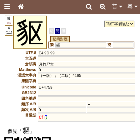
普
粵
豸
䝙
153
4
繁
簡
港
(11)
繁簡對應
繁
簡
貙
UTF-8
E4 9D 99
大五碼
倉頡碼
月竹尸大
Matthews
0
漢語大字典
（一版）；（二版）4165
康熙字典
Unicode
U+4759
GB2312
四角號碼
頻序 A/B
--
頻次 A/B
0
--
普通話
ch
貙
參見「
」