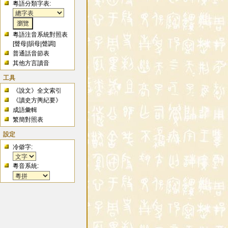
粵語分類字表:
粵語注音系統對照表
[
聲母
|
韻母
|
聲調
]
普通話音節表
其他方言讀音
工具
《說文》全文索引
《讀史方輿紀要》
成語彙輯
繁簡對照表
設定
冷僻字:
粵音系統: