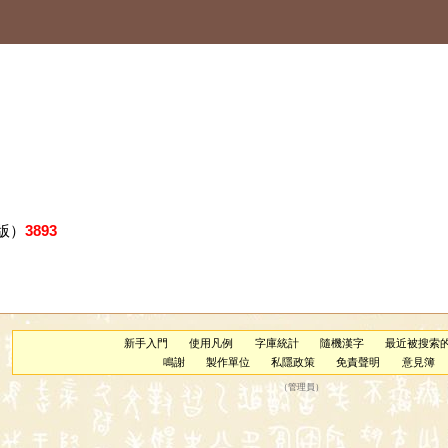
版）
3893
新手入門
使用凡例
字庫統計
隨機漢字
最近被搜索
鳴謝
製作單位
私隱政策
免責聲明
意見簿
（
管理員
）