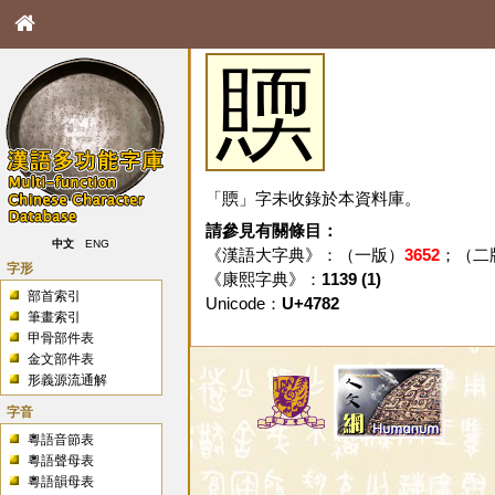
䞂
「䞂」字未收錄於本資料庫。
請參見有關條目：
中文
ENG
《漢語大字典》：（一版）
3652
；（二
字形
《康熙字典》：
1139 (1)
部首索引
Unicode：
U+4782
筆畫索引
甲骨部件表
金文部件表
形義源流通解
字音
粵語音節表
粵語聲母表
粵語韻母表