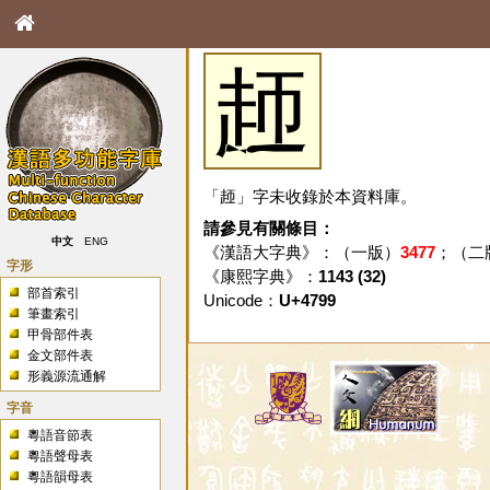
䞙
「䞙」字未收錄於本資料庫。
請參見有關條目：
中文
ENG
《漢語大字典》：（一版）
3477
；（二
字形
《康熙字典》：
1143 (32)
部首索引
Unicode：
U+4799
筆畫索引
甲骨部件表
金文部件表
形義源流通解
字音
粵語音節表
粵語聲母表
粵語韻母表