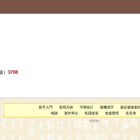
版）
3708
新手入門
使用凡例
字庫統計
隨機漢字
最近被搜索
鳴謝
製作單位
私隱政策
免責聲明
意見簿
（
管理員
）