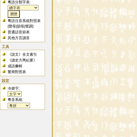
粵語分類字表:
粵語注音系統對照表
[
聲母
|
韻母
|
聲調
]
普通話音節表
其他方言讀音
工具
《說文》全文索引
《讀史方輿紀要》
成語彙輯
繁簡對照表
設定
冷僻字:
粵音系統: