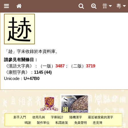
普
粵
䞰
「䞰」字未收錄於本資料庫。
請參見有關條目：
《漢語大字典》：（一版）
3487
；（二版）
3719
《康熙字典》：
1145 (44)
Unicode：
U+47B0
新手入門
使用凡例
字庫統計
隨機漢字
最近被搜索的漢字
鳴謝
製作單位
私隱政策
免責聲明
意見簿