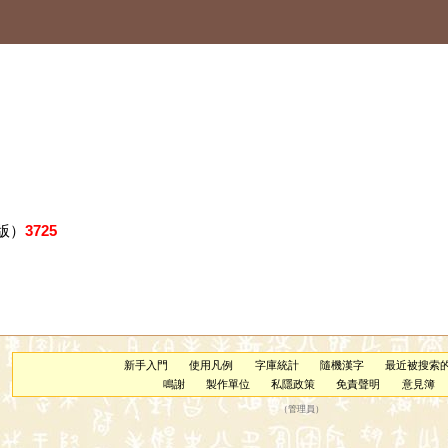
版）
3725
新手入門
使用凡例
字庫統計
隨機漢字
最近被搜索
鳴謝
製作單位
私隱政策
免責聲明
意見簿
（
管理員
）