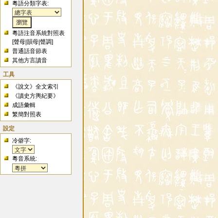
粵語分類字表:
粵語注音系統對照表
[
聲母
|
韻母
|
聲調
]
普通話音節表
其他方言讀音
工具
《說文》全文索引
《讀史方輿紀要》
成語彙輯
繁簡對照表
設定
冷僻字:
粵音系統: