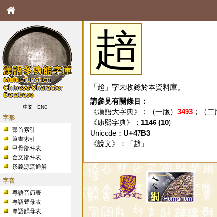
䞳
「䞳」字未收錄於本資料庫。
請參見有關條目：
中文
ENG
《漢語大字典》：（一版）
3493
；（二
字形
《康熙字典》：
1146 (10)
部首索引
Unicode：
U+47B3
筆畫索引
《說文》：「
䞳
」
甲骨部件表
金文部件表
形義源流通解
字音
粵語音節表
粵語聲母表
粵語韻母表